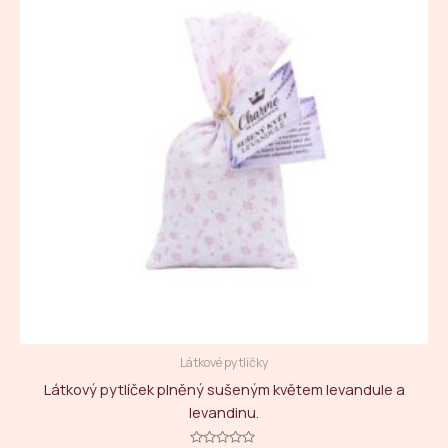
Látkové pytlíčky
Látkový pytlíček plněný sušeným květem levandule a
levandinu.