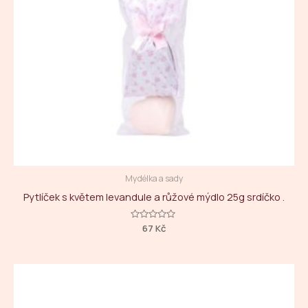
Mydélka a sady
Pytlíček s květem levandule a růžové mýdlo 25g srdíčko .
Hodnocení
67
Kč
0
z
5