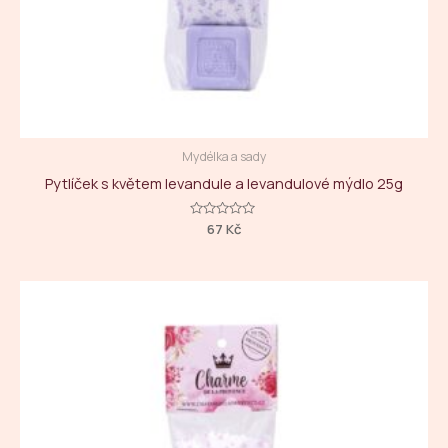
Mydélka a sady
Pytlíček s květem levandule a levandulové mýdlo 25g
Hodnocení
67
Kč
0
z
5