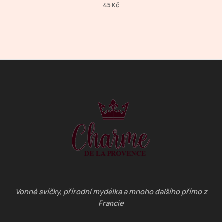
Hodnocení
45
Kč
0
z
5
Vonné svíčky, přírodní mydélka a mnoho dalšího přímo z
Francie