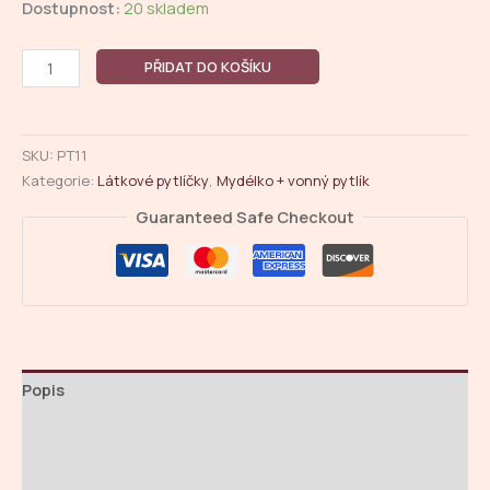
Dostupnost:
20 skladem
Látkový
PŘIDAT DO KOŠÍKU
pytlíček
plněný
sušeným
SKU:
PT11
květem
Kategorie:
Látkové pytlíčky
,
Mydélko + vonný pytlík
levandule
a
Guaranteed Safe Checkout
levandinu.
množství
Popis
Další informace
Hodnocení (0)